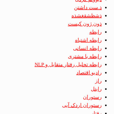
ذ.ست داشتن
ذشظشقغشذه
ذون ژون کیست
رابطه
رابطه اشتباه
رابطه انسانی
رابطه با مشتری
رابطه تحلیل رفتار متقابل و NLP
رادیو اقتصاد
راز
رایتل
رستوران
رستوران اردک آبی
رفتار