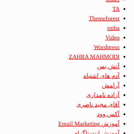
TA
Themeforest
tmba
Video
Wordpress
ZAHRA MAHMODI
آتش بس
آدم های اشتباه
آرامش
آزاده نامداری
آقای مجید ناصری
آکس وود
آموزش Email Marketing
آموزش اینستاگرام