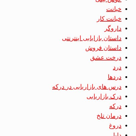
خیانت
خیانت کار
داروگر
داستان بازایابی اینترنتی
داستان فروش
درخت عشق
درد
دردها
درس های بازاریابی در درکه
درک بازاریابی
درکه
درمان تلخ
دروغ
دلیل