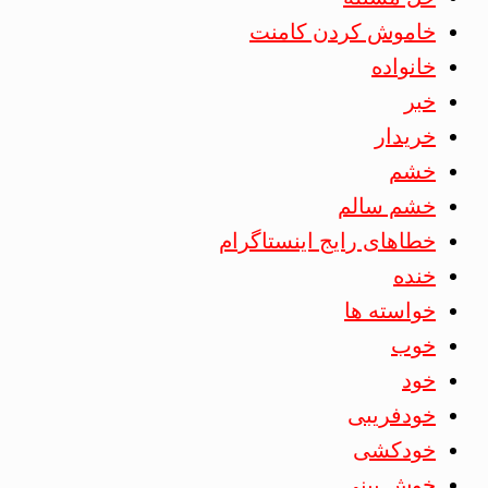
خاموش کردن کامنت
خانواده
خبر
خریدار
خشم
خشم سالم
خطاهای رایج اینستاگرام
خنده
خواسته ها
خوب
خود
خودفریبی
خودکشی
خوش بینی