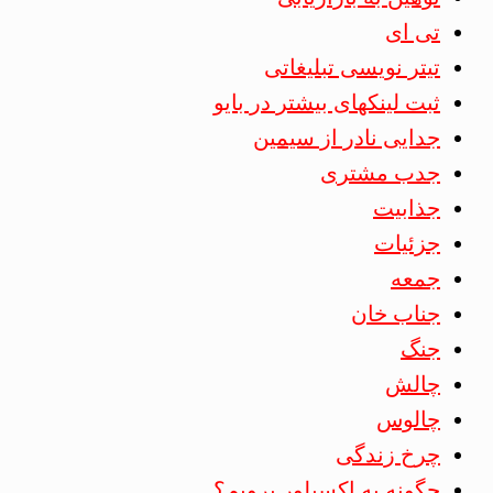
تی ای
تیتر نویسی تبلیغاتی
ثبت لینکهای بیشتر در بایو
جدایی نادر از سیمین
جدب مشتری
جذابیت
جزئیات
جمعه
جناب خان
جنگ
چالش
چالوس
چرخ زندگی
چگونه به اکسپلور برویم؟