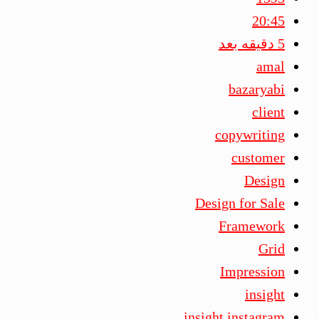
20:45
5 دقیقه بعد
amal
bazaryabi
client
copywriting
customer
Design
Design for Sale
Framework
Grid
Impression
insight
insight instagram