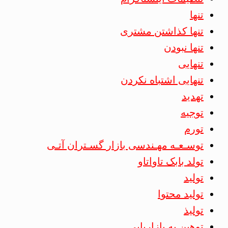
تنها
تنها کذاشتن مشتری
تنها نبودن
تنهایی
تنهایی اشتباه نکردن
تهدید
توجیه
تورم
توسـعـه مهـندسی بازار گسـتران آتـی
تولد بابک تاواتاو
تولید
تولید محتوا
تولیذ
توهین به بازاریابی