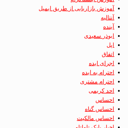
آموزش بازاریابی از طریق ایمیل
آنتالیه
آینده
ابوذر سعیدی
اپل
اتفاق
اجرای ایده
احترام به ایده
احترام مشتری
احد کریمی
احساس
احساس گناه
احساس مالکیت
اخبار بابک تاواتاو