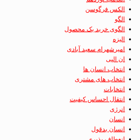
الکس فرگوسن
الگو
الگوی خرید یک محصول
الیزه
امیرشهرام سعید آبادی
ان الپی
انتخاب انسان ها
انتخاب های مشتری
انتخابات
انتقال احساس کیفیت
انرژی
انسان
انسان بدقول
انعطاف پذیری