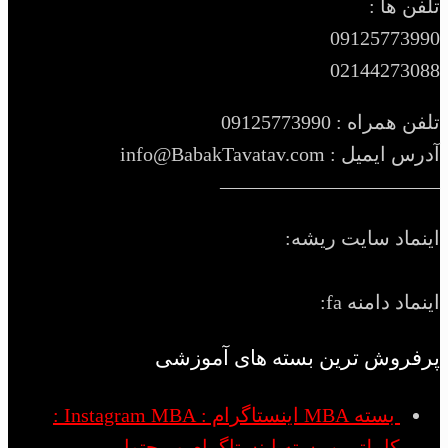
تلفن ها :
09125773990
02144273088
تلفن همراه : 09125773990
آدرس ایمیل : info@BabakTavatav.com
———————————
اینماد سایت ریشه:
اینماد دامنه fa:
پرفروش ترین بسته های آموزشی
بسته MBA اینستاگرام : Instagram MBA :
کاملترین بسته اینستاگرام و محتوا