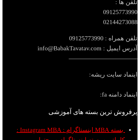
تلفن ها :
09125773990
02144273088
تلفن همراه : 09125773990
آدرس ایمیل : info@BabakTavatav.com
———————————
اینماد سایت ریشه:
اینماد دامنه fa:
پرفروش ترین بسته های آموزشی
بسته MBA اینستاگرام : Instagram MBA :
کاملترین بسته اینستاگرام و محتوا