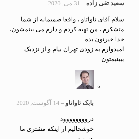
سعید تقی زاده
–
31 می, 2020
سلام آقای تاواتاو ، واقعا صمیمانه از شما
متشکرم ، من تهیه کردم و دارم می بینمشون،
خدا خیرتون بده
امیدوارم به زودی تهران بیام و از نزدیک
ببینیمتون
بابک تاواتاو
–
14 آگوست, 2020
دروووووووود
خوشحالیم ار اینکه مشتری ما
هستید