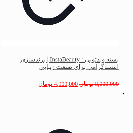
بسته ویدئویی : InstaBeauty | برندسازی
اینستاگرامی برای صنعت زیبایی
8,000,000
تومان
4,900,000
تومان