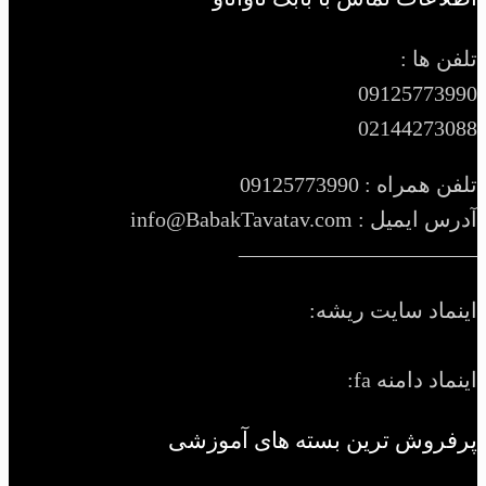
تلفن ها :
09125773990
02144273088
تلفن همراه : 09125773990
آدرس ایمیل : info@BabakTavatav.com
———————————
اینماد سایت ریشه:
اینماد دامنه fa:
پرفروش ترین بسته های آموزشی