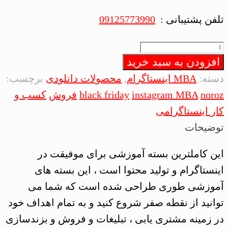
تلفن پشتیبانی :
09125773990
بسته
افزودن به سبد خرید
MBA
اینستاگرام
دسته:
MBA اینستاگرام
,
محصولات دانلودی
برچسب:
:
noroz
instagram MBA
black friday
فروش
کسب و
Instagram
کار اینستاگرامی
MBA
توضیحات
:
این کاملترین بسته آموزشی برای موفیقت در
کاملترین
اینستاگرام و تولید محتوا است ، این بسته های
بسته
آموزشی طوری طراحی شده است که شما می
اینستاگرام
توانید از نقطه صفر شروع کنید و به تمام اهداف خود
و
در زمینه مشتری یابی ، تبلیغات و فروش و بزندسازی
محتوا