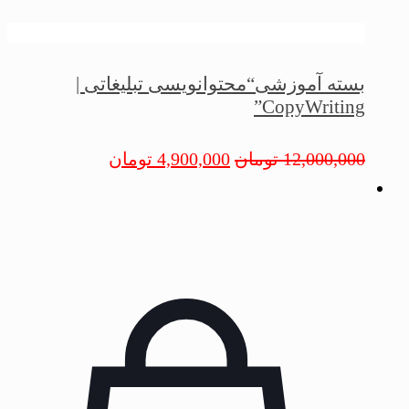
بسته آموزشی“محتوانویسی تبلیغاتی |
CopyWriting”
12,000,000
تومان
4,900,000
تومان