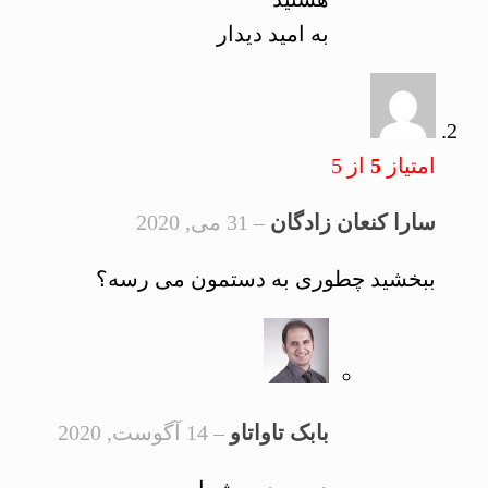
به امید دیدار
امتیاز
5
از 5
سارا کنعان زادگان
–
31 می, 2020
ببخشید چطوری به دستمون می رسه؟
بابک تاواتاو
–
14 آگوست, 2020