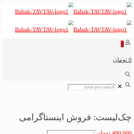
0
0 تومان
✕
چک‌لیست: فروش اینستاگرامی
چک‌لیست:
490,000
تومان