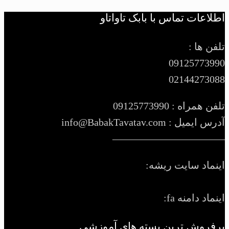
اطلاعات تماس با بابک تاواتاو
تلفن ها :
09125773990
02144273088
تلفن همراه : 09125773990
آدرس ایمیل : info@BabakTavatav.com
———————————
اینماد سایت ریشه:
اینماد دامنه fa:
پرفروش ترین بسته های آموزشی