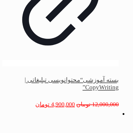
بسته آموزشی“محتوانویسی تبلیغاتی |
CopyWriting”
12,000,000
تومان
4,900,000
تومان