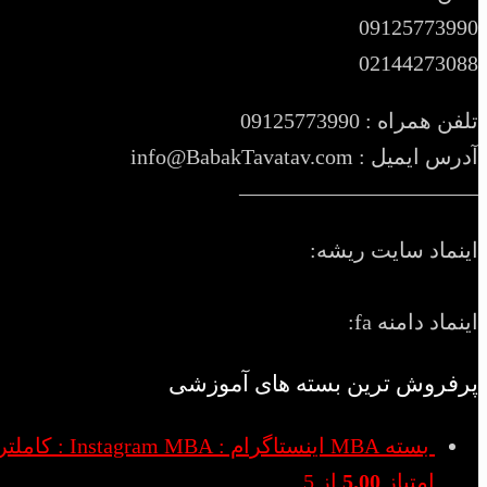
09125773990
02144273088
تلفن همراه : 09125773990
آدرس ایمیل : info@BabakTavatav.com
———————————
اینماد سایت ریشه:
اینماد دامنه fa:
پرفروش ترین بسته های آموزشی
بسته MBA اینستاگرام : Instagram MBA : کاملترین بسته اینستاگرام و محتوا
امتیاز
5.00
از 5