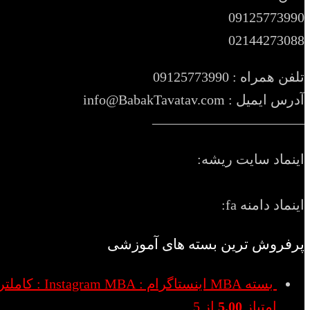
09125773990
02144273088
تلفن همراه : 09125773990
آدرس ایمیل : info@BabakTavatav.com
———————————
اینماد سایت ریشه:
اینماد دامنه fa:
پرفروش ترین بسته های آموزشی
بسته MBA اینستاگرام : Instagram MBA : کاملترین بسته اینستاگرام و محتوا
امتیاز
5.00
از 5