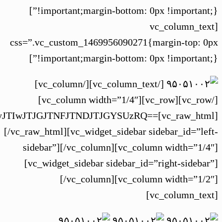
m5sZS0xLTIuanBnJTIyJTIwYWx0JTNEJTIyYWRk