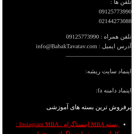
تلفن ها :
09125773990
02144273088
تلفن همراه : 09125773990
آدرس ایمیل : info@BabakTavatav.com
———————————
اینماد سایت ریشه:
اینماد دامنه fa:
پرفروش ترین بسته های آموزشی
بسته MBA اینستاگرام : Instagram MBA :
کاملترین بسته اینستاگرام و محتوا