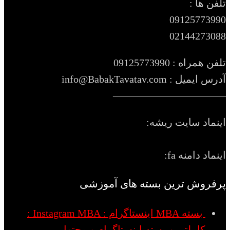
تلفن ها :
09125773990
02144273088
تلفن همراه : 09125773990
آدرس ایمیل : info@BabakTavatav.com
———————————
اینماد سایت ریشه:
اینماد دامنه fa:
پرفروش ترین بسته های آموزشی
بسته MBA اینستاگرام : Instagram MBA :
کاملترین بسته اینستاگرام و محتوا