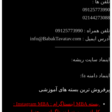
تلفن ها :
09125773990
02144273088
تلفن همراه : 09125773990
آدرس ایمیل : info@BabakTavatav.com
———————————
اینماد سایت ریشه:
اینماد دامنه fa:
پرفروش ترین بسته های آموزشی
بسته MBA اینستاگرام : Instagram MBA :
کاملترین بسته اینستاگرام و محتوا