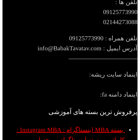
تلفن ها :
09125773990
02144273088
تلفن همراه : 09125773990
آدرس ایمیل : info@BabakTavatav.com
———————————
اینماد سایت ریشه:
اینماد دامنه fa:
پرفروش ترین بسته های آموزشی
بسته MBA اینستاگرام : Instagram MBA :
کاملترین بسته اینستاگرام و محتوا