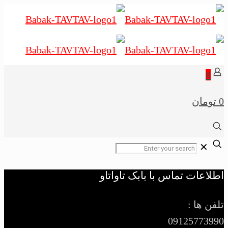
0
0 تومان
✕
اطلاعات تماس با بابک تاواتاو
تلفن ها :
09125773990