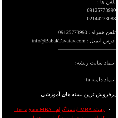
تلفن ها :
09125773990
02144273088
تلفن همراه : 09125773990
آدرس ایمیل : info@BabakTavatav.com
———————————
اینماد سایت ریشه:
اینماد دامنه fa:
پرفروش ترین بسته های آموزشی
بسته MBA اینستاگرام : Instagram MBA :
کاملترین بسته اینستاگرام و محتوا