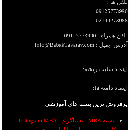
تلفن ها :
09125773990
02144273088
تلفن همراه : 09125773990
آدرس ایمیل : info@BabakTavatav.com
———————————
اینماد سایت ریشه:
اینماد دامنه fa:
پرفروش ترین بسته های آموزشی
بسته MBA اینستاگرام : Instagram MBA :
کاملترین بسته اینستاگرام و محتوا