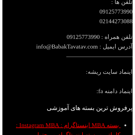
تلفن ها :
09125773990
02144273088
تلفن همراه : 09125773990
آدرس ایمیل : info@BabakTavatav.com
———————————
اینماد سایت ریشه:
اینماد دامنه fa:
پرفروش ترین بسته های آموزشی
بسته MBA اینستاگرام : Instagram MBA :
کاملترین بسته اینستاگرام و محتوا