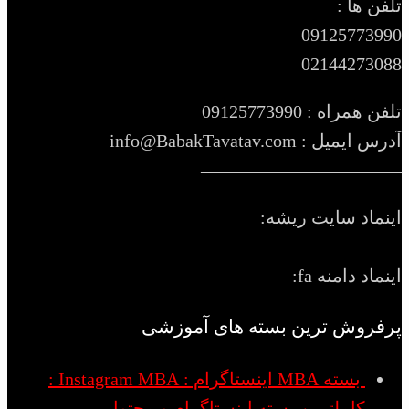
تلفن ها :
09125773990
02144273088
تلفن همراه : 09125773990
آدرس ایمیل : info@BabakTavatav.com
———————————
اینماد سایت ریشه:
اینماد دامنه fa:
پرفروش ترین بسته های آموزشی
بسته MBA اینستاگرام : Instagram MBA :
کاملترین بسته اینستاگرام و محتوا