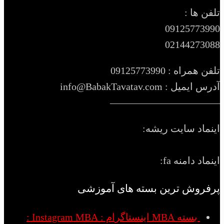
تلفن ها :
09125773990
02144273088
تلفن همراه : 09125773990
آدرس ایمیل : info@BabakTavatav.com
———————————
اینماد سایت ریشه:
اینماد دامنه fa:
پرفروش ترین بسته های آموزشی
بسته MBA اینستاگرام : Instagram MBA :