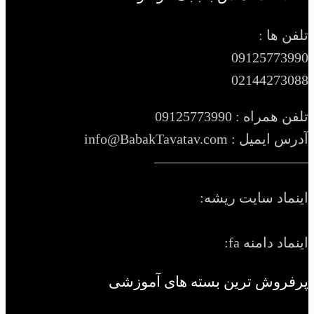
تلفن ها :
09125773990
02144273088
تلفن همراه : 09125773990
آدرس ایمیل : info@BabakTavatav.com
———————————
اینماد سایت ریشه:
اینماد دامنه fa:
پرفروش ترین بسته های آموزشی