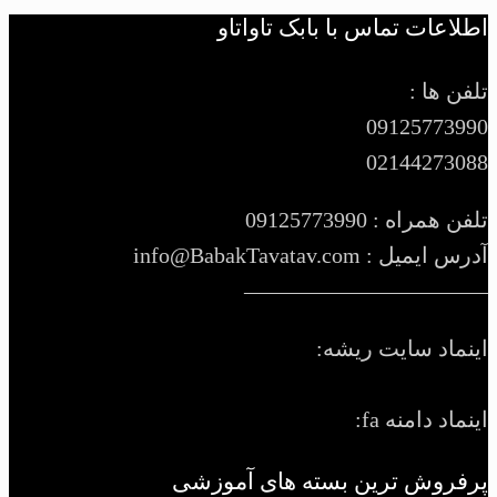
اطلاعات تماس با بابک تاواتاو
تلفن ها :
09125773990
02144273088
تلفن همراه : 09125773990
آدرس ایمیل : info@BabakTavatav.com
———————————
اینماد سایت ریشه:
اینماد دامنه fa:
پرفروش ترین بسته های آموزشی