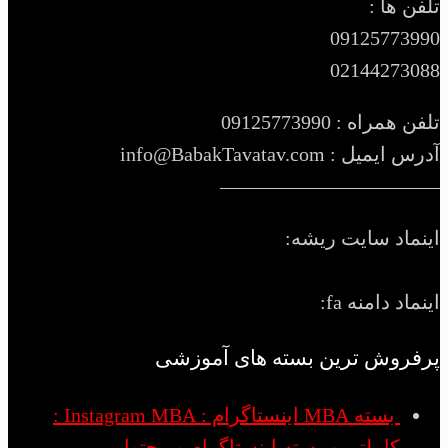
تلفن ها :
09125773990
02144273088
تلفن همراه : 09125773990
آدرس ایمیل : info@BabakTavatav.com
———————————
اینماد سایت ریشه:
اینماد دامنه fa:
پرفروش ترین بسته های آموزشی
بسته MBA اینستاگرام : Instagram MBA :
کاملترین بسته اینستاگرام و محتوا