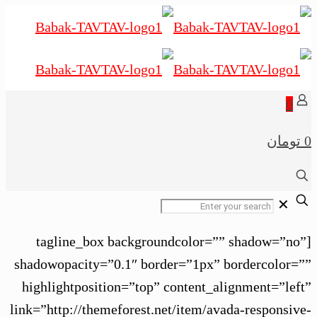
0
✕
[tagline_box backgroundcolor=”” shadow=”n
shadowopacity=”0.1″ border=”1px” bordercolor
highlightposition=”top” content_alignment=”le
link=”http://themeforest.net/item/avada-responsi