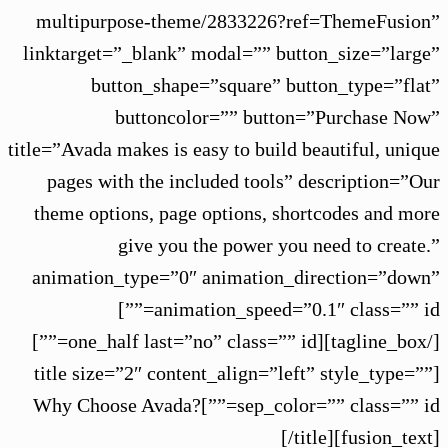
multipurpose-theme/2833226?ref=ThemeFusi
linktarget=”_blank” modal=”” button_size=”lar
button_shape=”square” button_type=”fl
buttoncolor=”” button=”Purchase N
title=”Avada makes is easy to build beautiful, uni
pages with the included tools” description=”
theme options, page options, shortcodes and m
give you the power you need to creat
animation_type=”0″ animation_direction=”do
animation_speed=”0.1″ class=”” id=””]
[/tagline_box][one_half last=”no” class=”” id=””]
[title size=”2″ content_align=”left” style_type=
sep_color=”” class=”” id=””]Why Choose Avada?
[/title][fusion_te