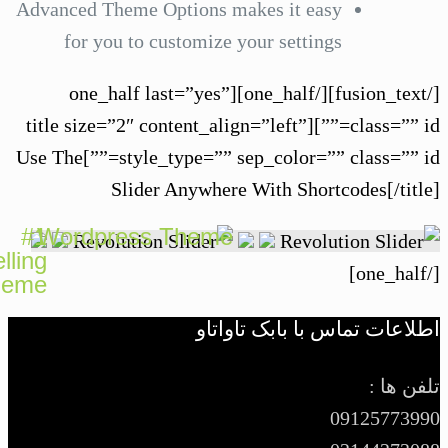
Advanced Theme Options makes it easy
for you to customize your settings
[/fusion_text][/one_half][one_half last=”yes”
class=”” id=””][title size=”2″ content_align=”left”
style_type=”” sep_color=”” class=”” id=””]Use The
Slider Anywhere With Shortcodes[/tit
#1
Wordpress Theme
Selling
Theme
اعات تماس با بابک تاواتاو
ن ها :
091257739