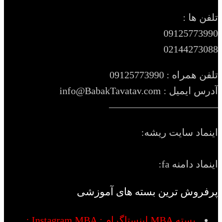
تلفن ها :
09125773990
02144273088
تلفن همراه : 09125773990
آدرس ایمیل : info@BabakTavatav.com
———————————
اینماد سایت ریشه:
اینماد دامنه fa:
پرفروش ترین بسته های آموزشی
بسته MBA اینستاگرام : Instagram MBA :