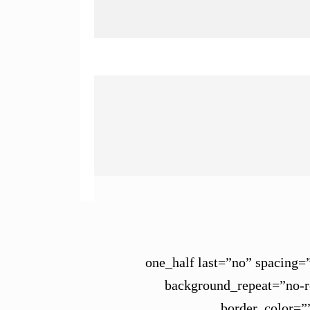
[/fusion_text][one_half last=”
background_repeat=”no-re
border_color=”