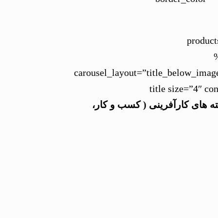
[produ
carousel_layout=”title_below_imag
show_cats=”no” show_price=”yes” show_buttons=”no” class=”
ه های کارآفرینی ( کسب و کار،