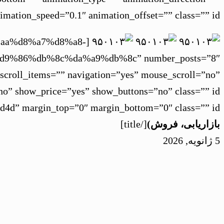
imation_speed=”0.1″ animation_offset=”” class=”” id=””]
%d8%aa%d8%a7%d8%a8-
%86%db%8c%da%a9%db%8c” number_posts=”8″
scroll_items=”” navigation=”yes” mouse_scroll=”no”
d4d” margin_top=”0″ margin_bottom=”0″ class=”” id=””]
بازاریابی، فروش)
[/title]
5 ژانویه, 2026