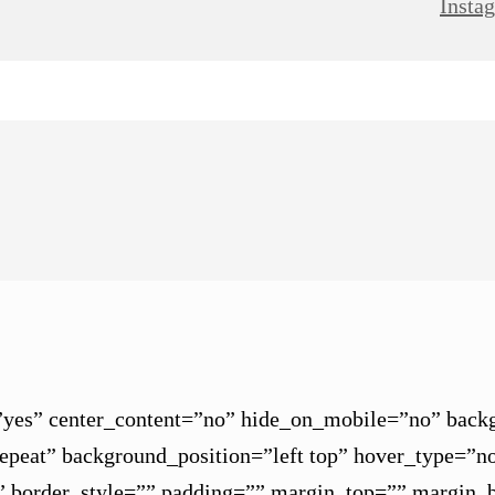
no” spacing=”yes” center_content=”no” hide_on_mobile=”no
peat” background_position=”left top” hover_type=”no
” border_style=”” padding=”” margin_top=”” margin_