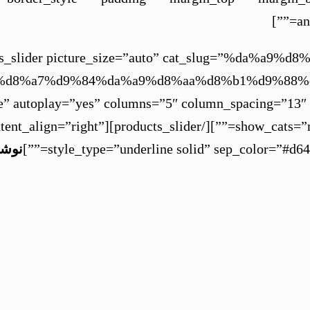
an
cts_slider picture_size=”auto” cat_slug=”%da%a9
%d8%a7%d9%84%da%a9%d8%aa%d8%b1%d9%88%d9
e” autoplay=”yes” columns=”5″ column_spacing=”13″ 
” id=””][/products_slider][title size=”4″ content_align=”right”
style_type=”underline solid” sep_color=”#d64
نوشت