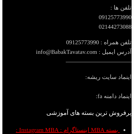
تلفن ها :
09125773990
02144273088
تلفن همراه : 09125773990
آدرس ایمیل : info@BabakTavatav.com
———————————
اینماد سایت ریشه:
اینماد دامنه fa:
پرفروش ترین بسته های آموزشی
بسته MBA اینستاگرام : Instagram MBA :