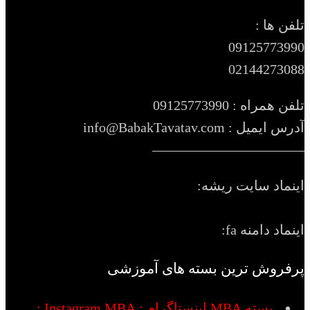
تلفن ها :
09125773990
02144273088
تلفن همراه : 09125773990
آدرس ایمیل : info@BabakTavatav.com
———————————
اینماد سایت ریشه:
اینماد دامنه fa:
پرفروش ترین بسته های آموزشی
بسته MBA اینستاگرام : Instagram MBA :