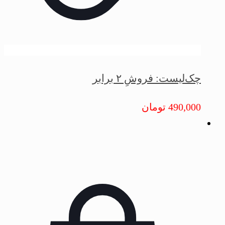
چک‌لیست: فروشِ ۲ برابر
490,000
تومان