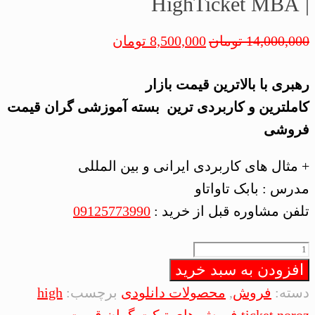
| HighTicket MBA
14,000,000
تومان
8,500,000
تومان
رهبری با بالاترین قیمت بازار
کاملترین و کاربردی ترین بسته آموزشی گران قیمت
فروشی
+ مثال های کاربردی ایرانی و بین المللی
مدرس : بابک تاواتاو
تلفن مشاوره قبل از خرید :
09125773990
بسته
افزودن به سبد خرید
آموزشی:
گران‌قیمت
دسته:
فروش
,
محصولات دانلودی
برچسب:
high
فروشی