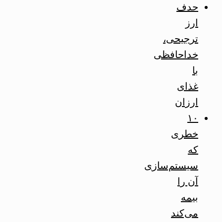
حدف
ارز
ترجیحی،
خداحافظی
با
غذای
ارزان
۱۰
خطری
که
سیستم‌سازی
آن را
بیمه
می‌کند