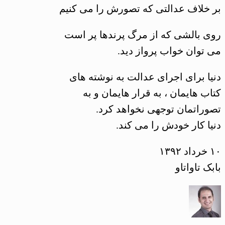
بر خلاف عدالتی که تصورش را می کنیم
ﺭﻭﯼ ﺑﺎﻟﺸﯽ ﮐﻪ ﺍﺯ ﻣﺮﮒ ﭘﺮﻧﺪﻫﺎ ﭘﺮ ﺍﺳﺖ
می توان ﺧﻮﺍﺏ ﭘﺮﻭﺍﺯ ﺩﯾﺪ.
دنیا برای اجرای عدالت به نوشته های
کتاب هایمان ، به قرار هایمان و به
تصوراتمان توجهی نخواهد کرد.
دنیا کار خودش را می کند.
۱۰ خرداد ۱۳۹۲
بابک تاواتاو