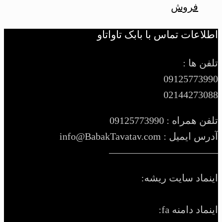
فروش
اطلاعات تماس با بابک تاواتاو
تلفن ها :
09125773990
02144273088
تلفن همراه : 09125773990
آدرس ایمیل : info@BabakTavatav.com
———————————
اینماد سایت ریشه:
اینماد دامنه fa: