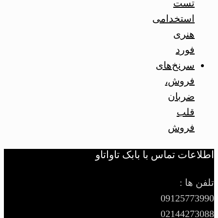
تست
استخدامی
هنری
فورد
سرنخ‌های
فروش،
ضربان
قلب
فروش
اطلاعات تماس با بابک تاواتاو
تلفن ها :
09125773990
02144273088