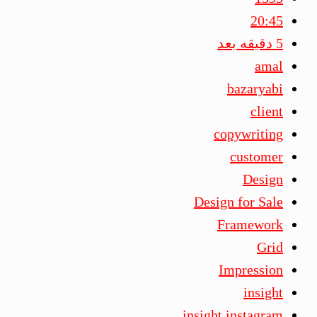
20:45
5 دقیقه بعد
amal
bazaryabi
client
copywriting
customer
Design
Design for Sale
Framework
Grid
Impression
insight
insight instagram