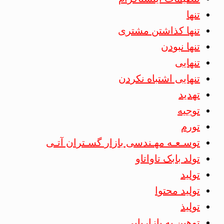
تنها
تنها کذاشتن مشتری
تنها نبودن
تنهایی
تنهایی اشتباه نکردن
تهدید
توجیه
تورم
توسـعـه مهـندسی بازار گسـتران آتـی
تولد بابک تاواتاو
تولید
تولید محتوا
تولیذ
توهین به بازاریابی