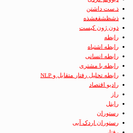
ذ.ست داشتن
ذشظشقغشذه
ذون ژون کیست
رابطه
رابطه اشتباه
رابطه انسانی
رابطه با مشتری
رابطه تحلیل رفتار متقابل و NLP
رادیو اقتصاد
راز
رایتل
رستوران
رستوران اردک آبی
رفتار