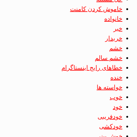
خاموش کردن کامنت
خانواده
خبر
خریدار
خشم
خشم سالم
خطاهای رایج اینستاگرام
خنده
خواسته ها
خوب
خود
خودفریبی
خودکشی
خوش بینی