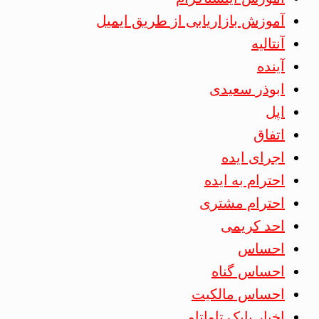
آموزش بازاریابی از طریق ایمیل
آنتالیه
آینده
ابوذر سعیدی
اپل
اتفاق
اجرای ایده
احترام به ایده
احترام مشتری
احد کریمی
احساس
احساس گناه
احساس مالکیت
اخبار بابک تاواتاو