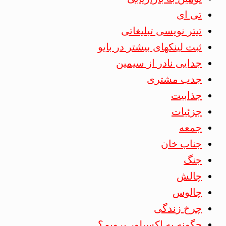
تی ای
تیتر نویسی تبلیغاتی
ثبت لینکهای بیشتر در بایو
جدایی نادر از سیمین
جدب مشتری
جذابیت
جزئیات
جمعه
جناب خان
جنگ
چالش
چالوس
چرخ زندگی
چگونه به اکسپلور برویم؟