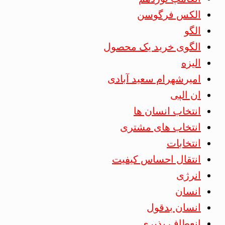
الکس فرگوسن
الگو
الگوی خرید یک محصول
الیزه
امیرشهرام سعید آبادی
ان الپی
انتخاب انسان ها
انتخاب های مشتری
انتخابات
انتقال احساس کیفیت
انرژی
انسان
انسان بدقول
انعطاف پذیری