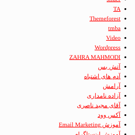
TA
Themeforest
tmba
Video
Wordpress
ZAHRA MAHMODI
آتش بس
آدم های اشتباه
آرامش
آزاده نامداری
آقای مجید ناصری
آکس وود
آموزش Email Marketing
آموزش اینستاگرام