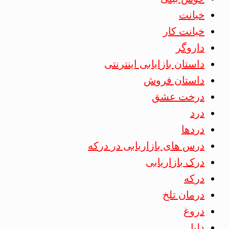
خیانت
خیانت کار
داروگر
داستان بازایابی اینترنتی
داستان فروش
درخت عشق
درد
دردها
درس های بازاریابی در درکه
درک بازاریابی
درکه
درمان تلخ
دروغ
دلیل