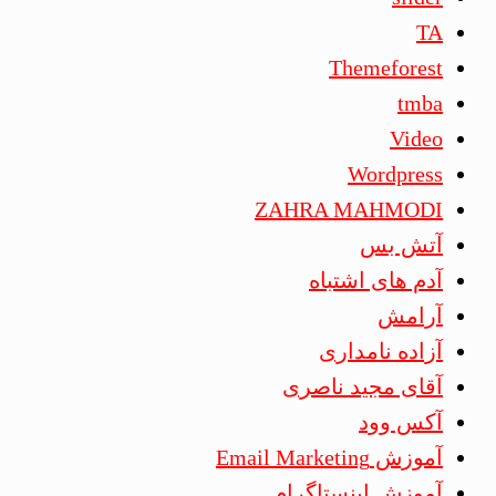
TA
Themeforest
tmba
Video
Wordpress
ZAHRA MAHMODI
آتش بس
آدم های اشتباه
آرامش
آزاده نامداری
آقای مجید ناصری
آکس وود
آموزش Email Marketing
آموزش اینستاگرام