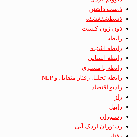
ذ.ست داشتن
ذشظشقغشذه
ذون ژون کیست
رابطه
رابطه اشتباه
رابطه انسانی
رابطه با مشتری
رابطه تحلیل رفتار متقابل و NLP
رادیو اقتصاد
راز
رایتل
رستوران
رستوران اردک آبی
رفتار