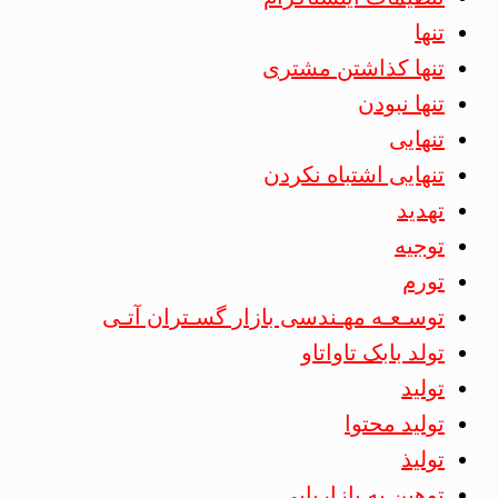
تنها
تنها کذاشتن مشتری
تنها نبودن
تنهایی
تنهایی اشتباه نکردن
تهدید
توجیه
تورم
توسـعـه مهـندسی بازار گسـتران آتـی
تولد بابک تاواتاو
تولید
تولید محتوا
تولیذ
توهین به بازاریابی