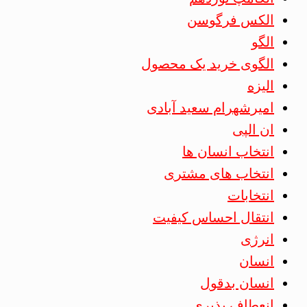
الکس فرگوسن
الگو
الگوی خرید یک محصول
الیزه
امیرشهرام سعید آبادی
ان الپی
انتخاب انسان ها
انتخاب های مشتری
انتخابات
انتقال احساس کیفیت
انرژی
انسان
انسان بدقول
انعطاف پذیری