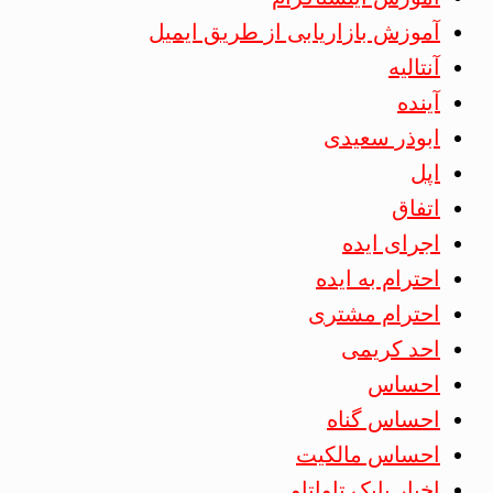
آموزش بازاریابی از طریق ایمیل
آنتالیه
آینده
ابوذر سعیدی
اپل
اتفاق
اجرای ایده
احترام به ایده
احترام مشتری
احد کریمی
احساس
احساس گناه
احساس مالکیت
اخبار بابک تاواتاو