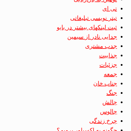
تی ای
تیتر نویسی تبلیغاتی
ثبت لینکهای بیشتر در بایو
جدایی نادر از سیمین
جدب مشتری
جذابیت
جزئیات
جمعه
جناب خان
جنگ
چالش
چالوس
چرخ زندگی
چگونه به اکسپلور برویم؟