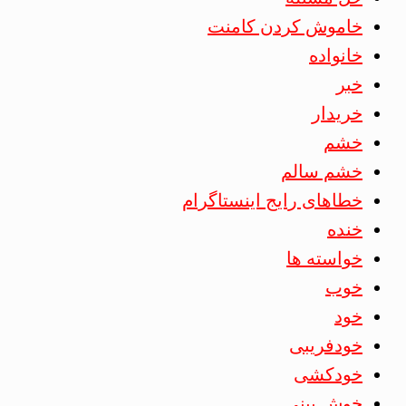
خاموش کردن کامنت
خانواده
خبر
خریدار
خشم
خشم سالم
خطاهای رایج اینستاگرام
خنده
خواسته ها
خوب
خود
خودفریبی
خودکشی
خوش بینی