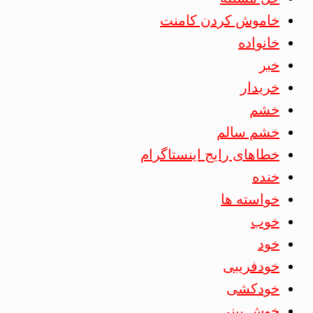
خاموش کردن کامنت
خانواده
خبر
خریدار
خشم
خشم سالم
خطاهای رایج اینستاگرام
خنده
خواسته ها
خوب
خود
خودفریبی
خودکشی
خوش بینی