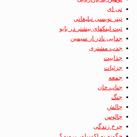
تی ای
تیتر نویسی تبلیغاتی
ثبت لینکهای بیشتر در بایو
جدایی نادر از سیمین
جدب مشتری
جذابیت
جزئیات
جمعه
جناب خان
جنگ
چالش
چالوس
چرخ زندگی
چگونه به اکسپلور برویم؟