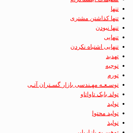
تنها
تنها کذاشتن مشتری
تنها نبودن
تنهایی
تنهایی اشتباه نکردن
تهدید
توجیه
تورم
توسـعـه مهـندسی بازار گسـتران آتـی
تولد بابک تاواتاو
تولید
تولید محتوا
تولیذ
توهین به بازاریابی