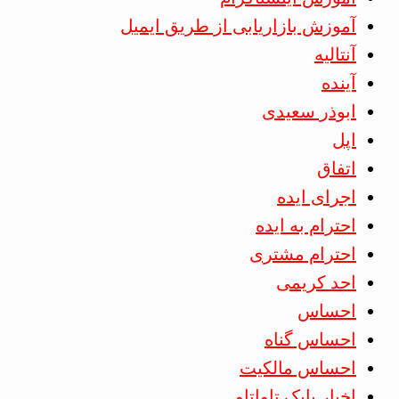
آموزش بازاریابی از طریق ایمیل
آنتالیه
آینده
ابوذر سعیدی
اپل
اتفاق
اجرای ایده
احترام به ایده
احترام مشتری
احد کریمی
احساس
احساس گناه
احساس مالکیت
اخبار بابک تاواتاو