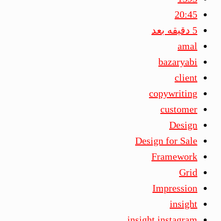
20:45
5 دقیقه بعد
amal
bazaryabi
client
copywriting
customer
Design
Design for Sale
Framework
Grid
Impression
insight
insight instagram