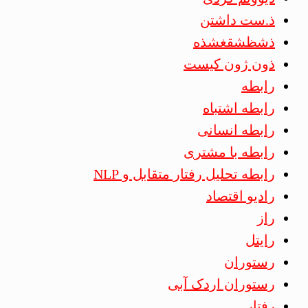
ذ.ست داشتن
ذشظشقغشذه
ذون ژون کیست
رابطه
رابطه اشتباه
رابطه انسانی
رابطه با مشتری
رابطه تحلیل رفتار متقابل و NLP
رادیو اقتصاد
راز
رایتل
رستوران
رستوران اردک آبی
رفتار