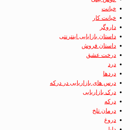
خیانت
خیانت کار
داروگر
داستان بازایابی اینترنتی
داستان فروش
درخت عشق
درد
دردها
درس های بازاریابی در درکه
درک بازاریابی
درکه
درمان تلخ
دروغ
دلیل