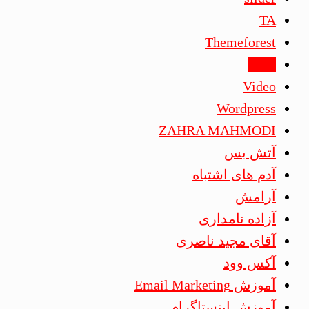
TA
Themeforest
tmba
Video
Wordpress
ZAHRA MAHMODI
آتش بس
آدم های اشتباه
آرامش
آزاده نامداری
آقای مجید ناصری
آکس وود
آموزش Email Marketing
آموزش اینستاگرام