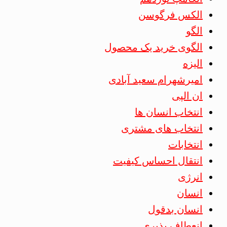
الکس فرگوسن
الگو
الگوی خرید یک محصول
الیزه
امیرشهرام سعید آبادی
ان الپی
انتخاب انسان ها
انتخاب های مشتری
انتخابات
انتقال احساس کیفیت
انرژی
انسان
انسان بدقول
انعطاف پذیری