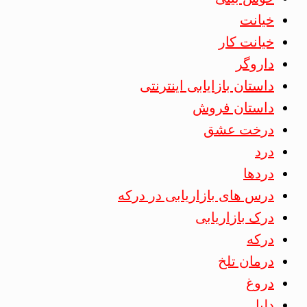
خیانت
خیانت کار
داروگر
داستان بازایابی اینترنتی
داستان فروش
درخت عشق
درد
دردها
درس های بازاریابی در درکه
درک بازاریابی
درکه
درمان تلخ
دروغ
دلیل