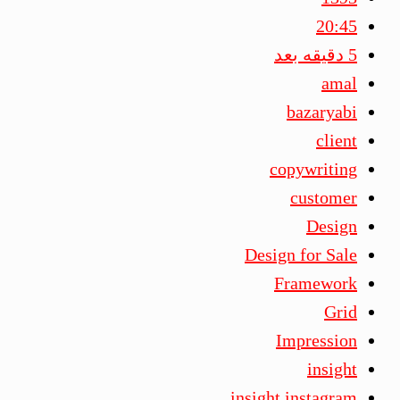
20:45
5 دقیقه بعد
amal
bazaryabi
client
copywriting
customer
Design
Design for Sale
Framework
Grid
Impression
insight
insight instagram