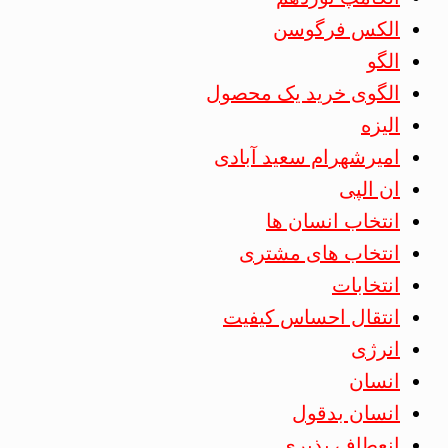
الکس فرگوسن
الگو
الگوی خرید یک محصول
الیزه
امیرشهرام سعید آبادی
ان الپی
انتخاب انسان ها
انتخاب های مشتری
انتخابات
انتقال احساس کیفیت
انرژی
انسان
انسان بدقول
انعطاف پذیری