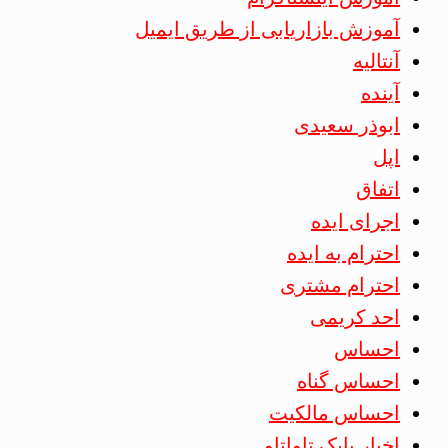
آموزش بازاریابی از طریق ایمیل
آنتالیه
آینده
ابوذر سعیدی
اپل
اتفاق
اجرای ایده
احترام به ایده
احترام مشتری
احد کریمی
احساس
احساس گناه
احساس مالکیت
اخبار بابک تاواتاو