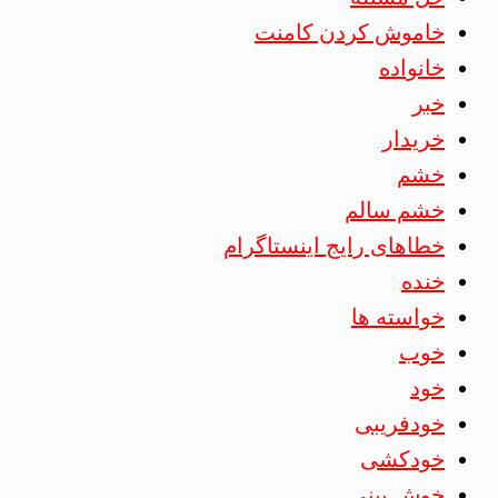
خاموش کردن کامنت
خانواده
خبر
خریدار
خشم
خشم سالم
خطاهای رایج اینستاگرام
خنده
خواسته ها
خوب
خود
خودفریبی
خودکشی
خوش بینی