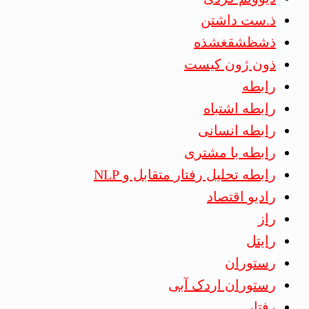
ذ.ست داشتن
ذشظشقغشذه
ذون ژون کیست
رابطه
رابطه اشتباه
رابطه انسانی
رابطه با مشتری
رابطه تحلیل رفتار متقابل و NLP
رادیو اقتصاد
راز
رایتل
رستوران
رستوران اردک آبی
رفتار