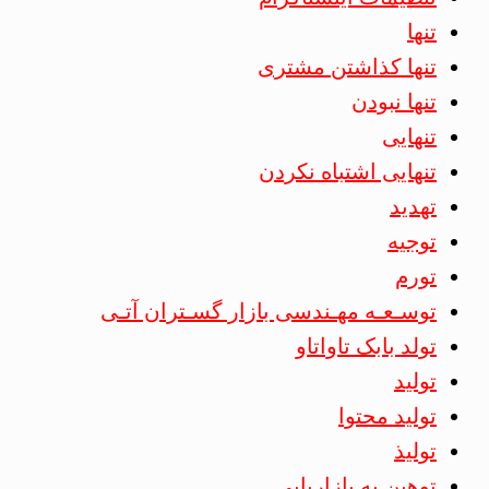
تنها
تنها کذاشتن مشتری
تنها نبودن
تنهایی
تنهایی اشتباه نکردن
تهدید
توجیه
تورم
توسـعـه مهـندسی بازار گسـتران آتـی
تولد بابک تاواتاو
تولید
تولید محتوا
تولیذ
توهین به بازاریابی