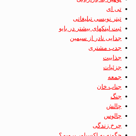
تی ای
تیتر نویسی تبلیغاتی
ثبت لینکهای بیشتر در بایو
جدایی نادر از سیمین
جدب مشتری
جذابیت
جزئیات
جمعه
جناب خان
جنگ
چالش
چالوس
چرخ زندگی
چگونه به اکسپلور برویم؟