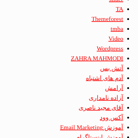
TA
Themeforest
tmba
Video
Wordpress
ZAHRA MAHMODI
آتش بس
آدم های اشتباه
آرامش
آزاده نامداری
آقای مجید ناصری
آکس وود
آموزش Email Marketing
آموزش اینستاگرام