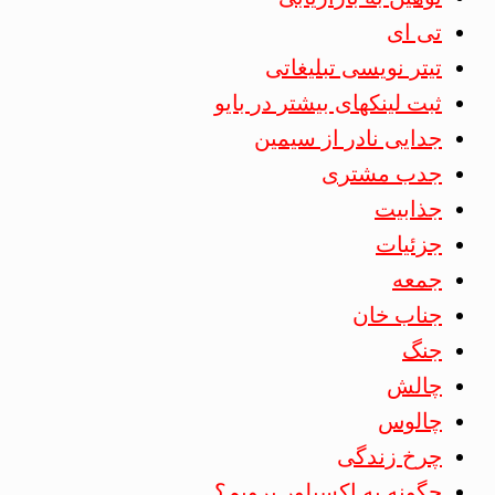
تی ای
تیتر نویسی تبلیغاتی
ثبت لینکهای بیشتر در بایو
جدایی نادر از سیمین
جدب مشتری
جذابیت
جزئیات
جمعه
جناب خان
جنگ
چالش
چالوس
چرخ زندگی
چگونه به اکسپلور برویم؟