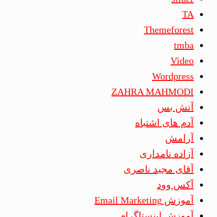
TA
Themeforest
tmba
Video
Wordpress
ZAHRA MAHMODI
آتش بس
آدم های اشتباه
آرامش
آزاده نامداری
آقای مجید ناصری
آکس وود
آموزش Email Marketing
آموزش اینستاگرام