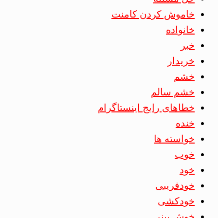
خاموش کردن کامنت
خانواده
خبر
خریدار
خشم
خشم سالم
خطاهای رایج اینستاگرام
خنده
خواسته ها
خوب
خود
خودفریبی
خودکشی
خوش بینی