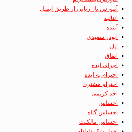
آموزش بازاریابی از طریق ایمیل
آنتالیه
آینده
ابوذر سعیدی
اپل
اتفاق
اجرای ایده
احترام به ایده
احترام مشتری
احد کریمی
احساس
احساس گناه
احساس مالکیت
اخبار بابک تاواتاو