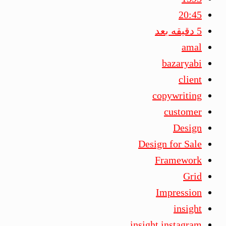
20:45
5 دقیقه بعد
amal
bazaryabi
client
copywriting
customer
Design
Design for Sale
Framework
Grid
Impression
insight
insight instagram