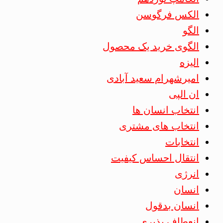
الکس فرگوسن
الگو
الگوی خرید یک محصول
الیزه
امیرشهرام سعید آبادی
ان الپی
انتخاب انسان ها
انتخاب های مشتری
انتخابات
انتقال احساس کیفیت
انرژی
انسان
انسان بدقول
انعطاف پذیری