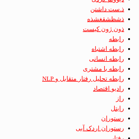
ذ.ست داشتن
ذشظشقغشذه
ذون ژون کیست
رابطه
رابطه اشتباه
رابطه انسانی
رابطه با مشتری
رابطه تحلیل رفتار متقابل و NLP
رادیو اقتصاد
راز
رایتل
رستوران
رستوران اردک آبی
رفتار