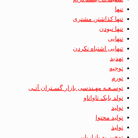
تنها
تنها کذاشتن مشتری
تنها نبودن
تنهایی
تنهایی اشتباه نکردن
تهدید
توجیه
تورم
توسـعـه مهـندسی بازار گسـتران آتـی
تولد بابک تاواتاو
تولید
تولید محتوا
تولیذ
توهین به بازاریابی