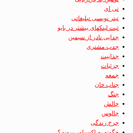
تی ای
تیتر نویسی تبلیغاتی
ثبت لینکهای بیشتر در بایو
جدایی نادر از سیمین
جدب مشتری
جذابیت
جزئیات
جمعه
جناب خان
جنگ
چالش
چالوس
چرخ زندگی
چگونه به اکسپلور برویم؟