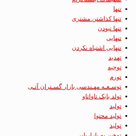
تنها
تنها کذاشتن مشتری
تنها نبودن
تنهایی
تنهایی اشتباه نکردن
تهدید
توجیه
تورم
توسـعـه مهـندسی بازار گسـتران آتـی
تولد بابک تاواتاو
تولید
تولید محتوا
تولیذ
توهین به بازاریابی