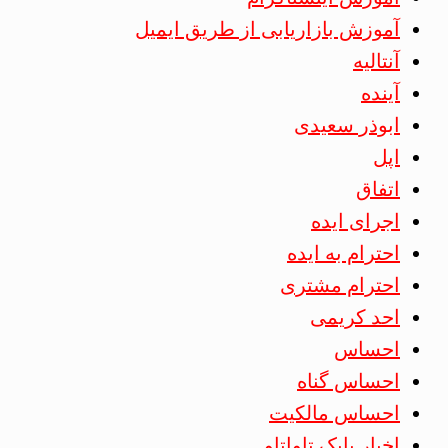
آموزش بازاریابی از طریق ایمیل
آنتالیه
آینده
ابوذر سعیدی
اپل
اتفاق
اجرای ایده
احترام به ایده
احترام مشتری
احد کریمی
احساس
احساس گناه
احساس مالکیت
اخبار بابک تاواتاو