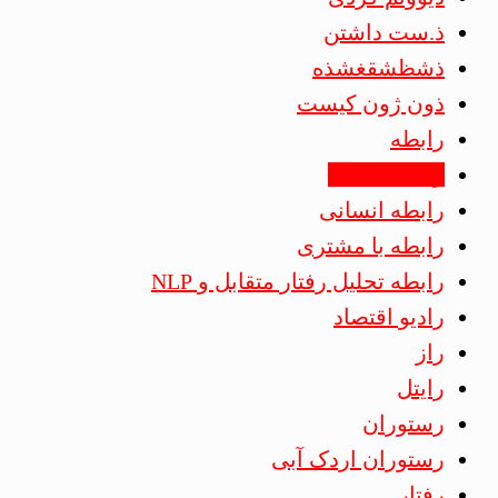
ذ.ست داشتن
ذشظشقغشذه
ذون ژون کیست
رابطه
رابطه اشتباه
رابطه انسانی
رابطه با مشتری
رابطه تحلیل رفتار متقابل و NLP
رادیو اقتصاد
راز
رایتل
رستوران
رستوران اردک آبی
رفتار