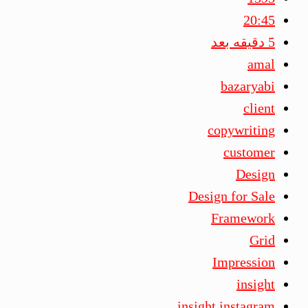
20:45
5 دقیقه بعد
amal
bazaryabi
client
copywriting
customer
Design
Design for Sale
Framework
Grid
Impression
insight
insight instagram