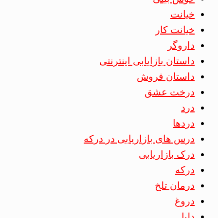
خیانت
خیانت کار
داروگر
داستان بازایابی اینترنتی
داستان فروش
درخت عشق
درد
دردها
درس های بازاریابی در درکه
درک بازاریابی
درکه
درمان تلخ
دروغ
دلیل