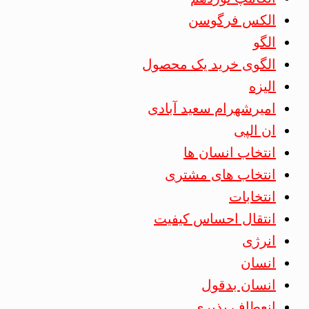
الکس فرگوسن
الگو
الگوی خرید یک محصول
الیزه
امیرشهرام سعید آبادی
ان الپی
انتخاب انسان ها
انتخاب های مشتری
انتخابات
انتقال احساس کیفیت
انرژی
انسان
انسان بدقول
انعطاف پذیری