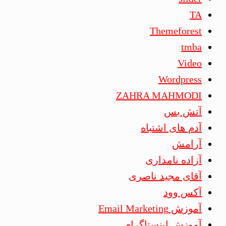
TA
Themeforest
tmba
Video
Wordpress
ZAHRA MAHMODI
آتش بس
آدم های اشتباه
آرامش
آزاده نامداری
آقای مجید ناصری
آکس وود
آموزش Email Marketing
آموزش اینستاگرام