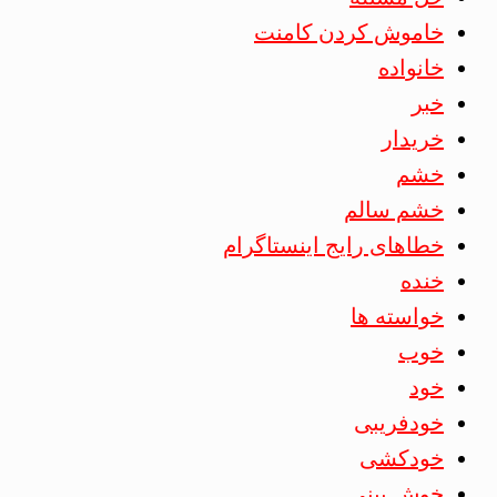
خاموش کردن کامنت
خانواده
خبر
خریدار
خشم
خشم سالم
خطاهای رایج اینستاگرام
خنده
خواسته ها
خوب
خود
خودفریبی
خودکشی
خوش بینی